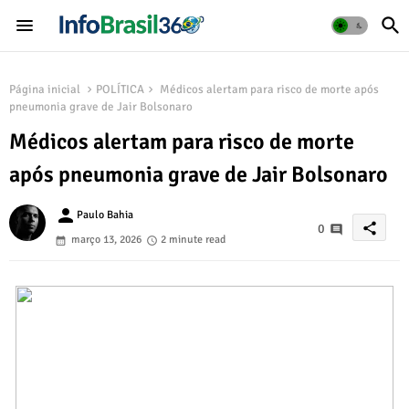
Página inicial
POLÍTICA
Médicos alertam para risco de morte após
pneumonia grave de Jair Bolsonaro
Médicos alertam para risco de morte
após pneumonia grave de Jair Bolsonaro
person
Paulo Bahia
share
0
março 13, 2026
2 minute read