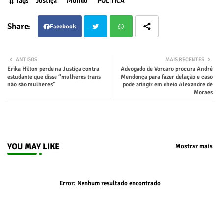
Tags
Justiça
Mundo
POLÍTICA
Facebook
Twit
Wha
ANTIGOS
MAIS RECENTES
Erika Hilton perde na Justiça contra
Advogado de Vorcaro procura André
ter
tsap
estudante que disse “mulheres trans
Mendonça para fazer delação e caso
não são mulheres”
pode atingir em cheio Alexandre de
Moraes
p
YOU MAY LIKE
Mostrar mais
Error:
Nenhum resultado encontrado