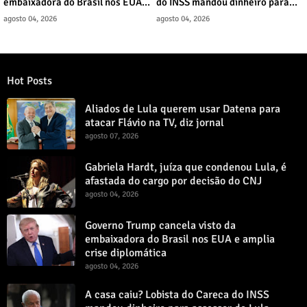
embaixadora do Brasil nos EUA e
do INSS mandou dinheiro para
amplia crise diplomática
assessor de Lula
agosto 04, 2026
agosto 04, 2026
Hot Posts
Aliados de Lula querem usar Datena para
atacar Flávio na TV, diz jornal
agosto 07, 2026
Gabriela Hardt, juíza que condenou Lula, é
afastada do cargo por decisão do CNJ
agosto 04, 2026
Governo Trump cancela visto da
embaixadora do Brasil nos EUA e amplia
crise diplomática
agosto 04, 2026
A casa caiu? Lobista do Careca do INSS