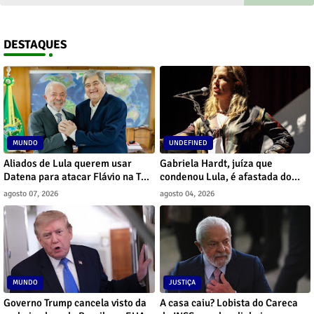
DESTAQUES
MUNDO
UNDEFINED
Aliados de Lula querem usar
Gabriela Hardt, juíza que
Datena para atacar Flávio na TV,
condenou Lula, é afastada do
diz jornal
cargo por decisão do CNJ
agosto 07, 2026
agosto 04, 2026
MUNDO
JUSTIÇA
Governo Trump cancela visto da
A casa caiu? Lobista do Careca