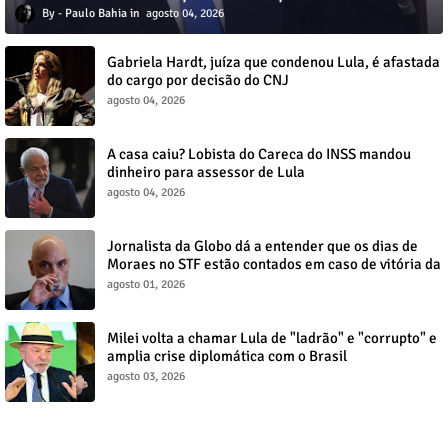
Paulo Bahia
agosto 04, 2026
Gabriela Hardt, juíza que condenou Lula, é afastada
do cargo por decisão do CNJ
agosto 04, 2026
A casa caiu? Lobista do Careca do INSS mandou
dinheiro para assessor de Lula
agosto 04, 2026
Jornalista da Globo dá a entender que os dias de
Moraes no STF estão contados em caso de vitória da
direita no Senado
agosto 01, 2026
Milei volta a chamar Lula de "ladrão" e "corrupto" e
amplia crise diplomática com o Brasil
agosto 03, 2026