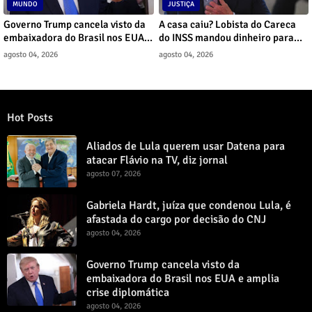
MUNDO
JUSTIÇA
Governo Trump cancela visto da
A casa caiu? Lobista do Careca
embaixadora do Brasil nos EUA e
do INSS mandou dinheiro para
amplia crise diplomática
assessor de Lula
agosto 04, 2026
agosto 04, 2026
Hot Posts
Aliados de Lula querem usar Datena para
atacar Flávio na TV, diz jornal
agosto 07, 2026
Gabriela Hardt, juíza que condenou Lula, é
afastada do cargo por decisão do CNJ
agosto 04, 2026
Governo Trump cancela visto da
embaixadora do Brasil nos EUA e amplia
crise diplomática
agosto 04, 2026