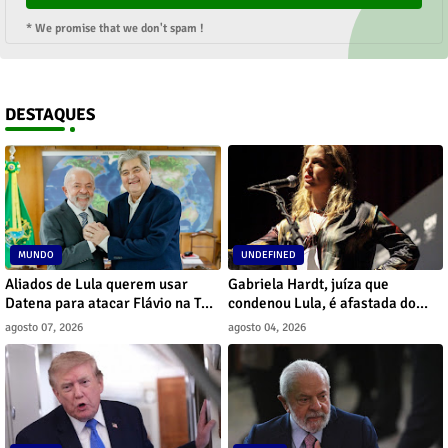
* We promise that we don't spam !
DESTAQUES
MUNDO
UNDEFINED
Aliados de Lula querem usar
Gabriela Hardt, juíza que
Datena para atacar Flávio na TV,
condenou Lula, é afastada do
diz jornal
cargo por decisão do CNJ
agosto 07, 2026
agosto 04, 2026