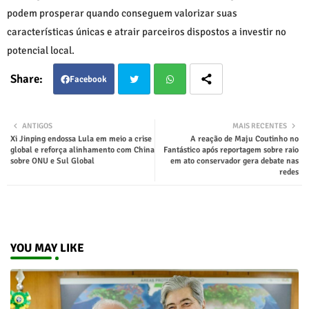
podem prosperar quando conseguem valorizar suas
características únicas e atrair parceiros dispostos a investir no
potencial local.
Facebook
Twit
Wha
ANTIGOS
MAIS RECENTES
Xi Jinping endossa Lula em meio a crise
A reação de Maju Coutinho no
ter
tsap
global e reforça alinhamento com China
Fantástico após reportagem sobre raio
sobre ONU e Sul Global
em ato conservador gera debate nas
redes
p
YOU MAY LIKE