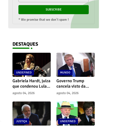
* We promise that we don't spam !
DESTAQUES
UNDEFINED
MUNDO
Gabriela Hardt, juíza
Governo Trump
que condenou Lula,
cancela visto da
é afastada do cargo
embaixadora do
agosto 04, 2026
agosto 04, 2026
por decisão do CNJ
Brasil nos EUA e
amplia crise
diplomática
JUSTIÇA
UNDEFINED