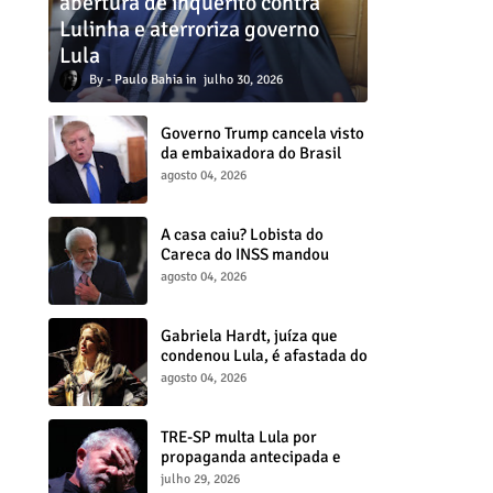
abertura de inquérito contra
Lulinha e aterroriza governo
Lula
Paulo Bahia
julho 30, 2026
Governo Trump cancela visto
da embaixadora do Brasil
nos EUA e amplia crise
agosto 04, 2026
diplomática
A casa caiu? Lobista do
Careca do INSS mandou
dinheiro para assessor de
agosto 04, 2026
Lula
Gabriela Hardt, juíza que
condenou Lula, é afastada do
e
cargo por decisão do CNJ
agosto 04, 2026
TRE-SP multa Lula por
propaganda antecipada e
determina retirada de vídeo
julho 29, 2026