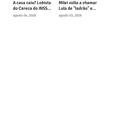
A casa caiu? Lobista
Milei volta a chamar
do Careca do INSS
Lula de "ladrão" e
mandou dinheiro
"corrupto" e amplia
agosto 04, 2026
agosto 03, 2026
para assessor de
crise diplomática
Lula
com o Brasil