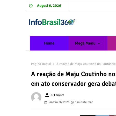
August 6, 2026
Home
Mega Menu
Página inicial
A reação de Maju Coutinho no Fantástic
A reação de Maju Coutinho no 
em ato conservador gera debat
person
JR Ferreira
janeiro 26, 2026
3 minute read