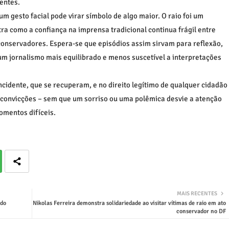
entes.
um gesto facial pode virar símbolo de algo maior. O raio foi um
ra como a confiança na imprensa tradicional continua frágil entre
 conservadores. Espera-se que episódios assim sirvam para reflexão,
um jornalismo mais equilibrado e menos suscetível a interpretações
ncidente, que se recuperam, e no direito legítimo de qualquer cidadão
 convicções – sem que um sorriso ou uma polêmica desvie a atenção
omentos difíceis.
MAIS RECENTES
ado
Nikolas Ferreira demonstra solidariedade ao visitar vítimas de raio em ato
conservador no DF