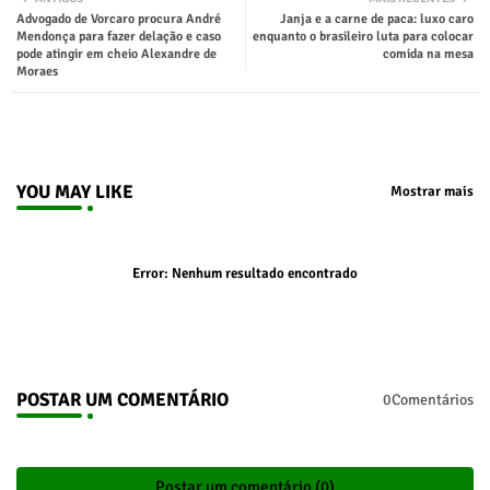
Advogado de Vorcaro procura André
Janja e a carne de paca: luxo caro
ter
tsap
Mendonça para fazer delação e caso
enquanto o brasileiro luta para colocar
pode atingir em cheio Alexandre de
comida na mesa
Moraes
p
YOU MAY LIKE
Mostrar mais
Error:
Nenhum resultado encontrado
POSTAR UM COMENTÁRIO
0Comentários
Postar um comentário (0)