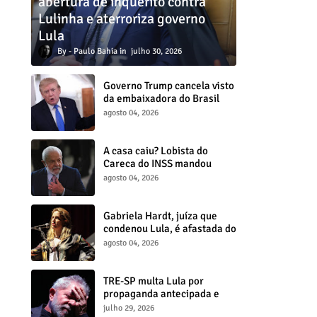
abertura de inquérito contra
Lulinha e aterroriza governo
Lula
Paulo Bahia
julho 30, 2026
Governo Trump cancela visto
da embaixadora do Brasil
nos EUA e amplia crise
agosto 04, 2026
diplomática
A casa caiu? Lobista do
Careca do INSS mandou
dinheiro para assessor de
agosto 04, 2026
Lula
Gabriela Hardt, juíza que
condenou Lula, é afastada do
cargo por decisão do CNJ
agosto 04, 2026
TRE-SP multa Lula por
propaganda antecipada e
determina retirada de vídeo
julho 29, 2026