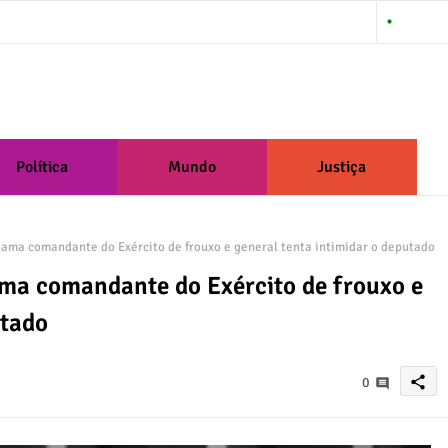
About Us
Política
Mundo
Justiça
ama comandante do Exército de frouxo e general tenta intimidar o deputado
ma comandante do Exército de frouxo e
utado
share
0