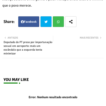
que o povo merece.
Facebook
Twit
Wha
ANTIGOS
MAIS RECENTES
Deputado do PT preso por importunação
ter
tsap
sexual em aeroporto: mais um
escândalo que a esquerda tenta
minimizar
p
YOU MAY LIKE
Error:
Nenhum resultado encontrado