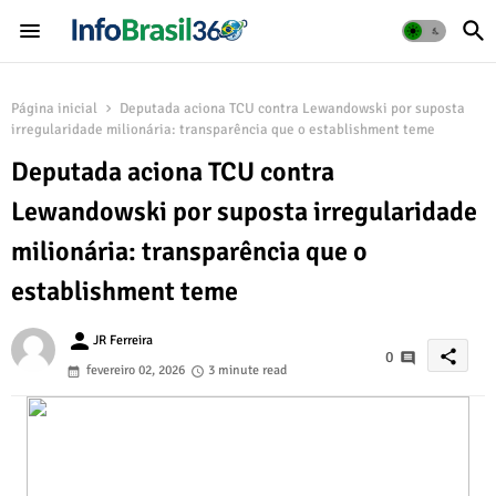
Página inicial
Deputada aciona TCU contra Lewandowski por suposta
irregularidade milionária: transparência que o establishment teme
Deputada aciona TCU contra
Lewandowski por suposta irregularidade
milionária: transparência que o
establishment teme
person
JR Ferreira
share
0
fevereiro 02, 2026
3 minute read