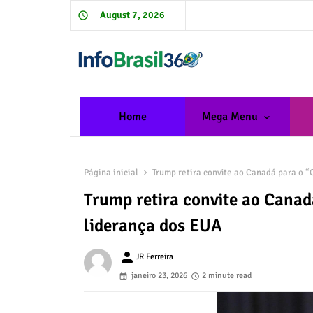
August 7, 2026
Home
Mega Menu
Página inicial
Trump retira convite ao Canadá para o “
Trump retira convite ao Canad
liderança dos EUA
person
JR Ferreira
janeiro 23, 2026
2 minute read