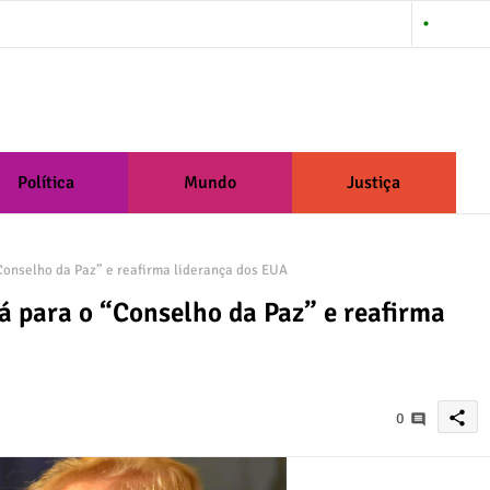
About Us
Política
Mundo
Justiça
Conselho da Paz” e reafirma liderança dos EUA
á para o “Conselho da Paz” e reafirma
share
0