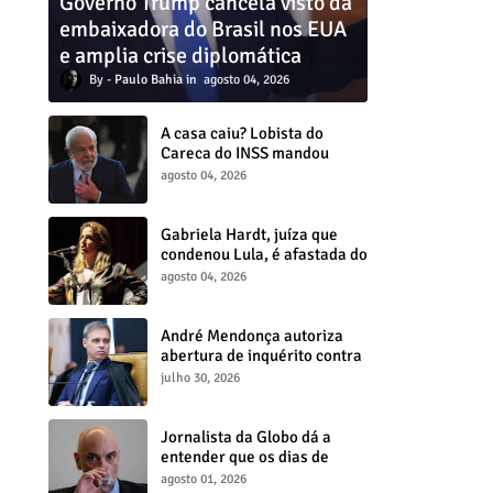
Governo Trump cancela visto da
embaixadora do Brasil nos EUA
e amplia crise diplomática
Paulo Bahia
agosto 04, 2026
A casa caiu? Lobista do
Careca do INSS mandou
dinheiro para assessor de
agosto 04, 2026
Lula
Gabriela Hardt, juíza que
condenou Lula, é afastada do
cargo por decisão do CNJ
agosto 04, 2026
André Mendonça autoriza
abertura de inquérito contra
Lulinha e aterroriza governo
julho 30, 2026
Lula
Jornalista da Globo dá a
entender que os dias de
Moraes no STF estão
agosto 01, 2026