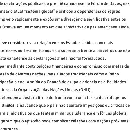
de declarações públicas do premiê canadense no Fórum de Davos, nas
sar o atual “sistema global” e criticou a dependência de regras
mp veio rapidamente e expôs uma divergência significativa entre os
 e Ottawa em um momento em que a iniciativa de paz americana ainda
ve considerar sua relação com os Estados Unidos com mais
nteresses norte-americanos e da soberania frente a parceiros que não
sta canadense às declarações ainda não foi formalizada.
cipar mediante contribuições financeiras e compromisso com metas de
desão de diversas nações, mas aliados tradicionais como o Reino
cipação plena. A saída do Canadá do grupo evidencia as dificuldades
ruturas da Organização das Nações Unidas (ONU).
 defendem a postura firme de Trump como uma forma de proteger os
s Unidos
, sinalizando que o país não aceitará imposições ou críticas de
a a iniciativa ou que tentem minar sua liderança em fóruns globais.
sugerem que o episódio pode complicar relações com nações próximas
segurança.