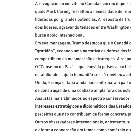
A revogação do convite ao Canadá ocorreu depois 
quais Mark Carney ressaltou a necessidade de repen
lideradas por grandes potências. A resposta de Tru
dois líderes, agravando tensões entre Washington
busca apoio internacional.
Em sua mensagem, Trump destacou que o Canadá de
“gratidão”, ecoando uma narrativa de defesa dos i
compartilhem da mesma visão estratégica. A respo
O “Conselho da Paz” — que convida países a parti
estabilidade e ajuda humanitária — já recebeu a a
Unido, França e Itália ainda não confirmaram parti
de construção de uma coalizão ampla fora das est
Analistas mais alinhados ao espectro conservador
interesses estratégicos e diplomáticos dos Estado
parceiros que não contribuam de forma concreta par
Outros observadores internacionais, entretanto, 
e afetar a cooperação em temas como comércio e 