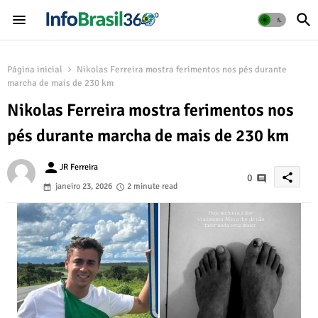
Página inicial
Nikolas Ferreira mostra ferimentos nos pés durante
marcha de mais de 230 km
Nikolas Ferreira mostra ferimentos nos
pés durante marcha de mais de 230 km
person
JR Ferreira
share
0
janeiro 23, 2026
2 minute read