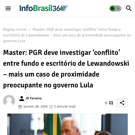
Página inicial
Master: PGR deve investigar ‘conflito’ entre fundo e
escritório de Lewandowski – mais um caso de proximidade preocupante no
governo Lula
Master: PGR deve investigar ‘conflito’
entre fundo e escritório de Lewandowski
– mais um caso de proximidade
preocupante no governo Lula
person
JR Ferreira
share
0
janeiro 28, 2026
3 minute read