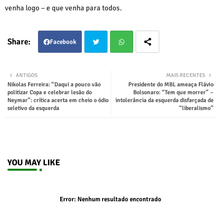
venha logo – e que venha para todos.
Facebook
Twit
Wha
ANTIGOS
MAIS RECENTES
Nikolas Ferreira: “Daqui a pouco vão
Presidente do MBL ameaça Flávio
ter
tsap
politizar Copa e celebrar lesão do
Bolsonaro: “Tem que morrer” –
Neymar”: crítica acerta em cheio o ódio
intolerância da esquerda disfarçada de
seletivo da esquerda
“liberalismo”
p
YOU MAY LIKE
Error:
Nenhum resultado encontrado