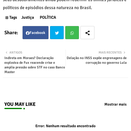
políticos de episódios dessa natureza no Brasil.
Tags
Justiça
POLÍTICA
Facebook
Twit
Wha
ANTIGOS
MAIS RECENTES
Indireta em Moraes? Declaração
Delação no INSS expõe engrenagens de
ter
tsap
explosiva de Fux reacende crise e
corrupção no governo Lula
amplia pressão sobre STF no caso Banco
Master
p
YOU MAY LIKE
Mostrar mais
Error:
Nenhum resultado encontrado