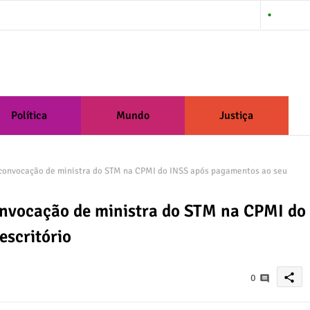
About Us
Política
Mundo
Justiça
onvocação de ministra do STM na CPMI do INSS após pagamentos ao seu
nvocação de ministra do STM na CPMI do
escritório
share
0