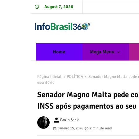
August 7, 2026
Home
Mega Menu
Página inicial
POLÍTICA
Senador Magno Malta pede c
escritório
Senador Magno Malta pede co
INSS após pagamentos ao seu 
person
Paulo Bahia
janeiro 15, 2026
2 minute read