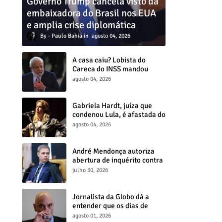
Governo Trump cancela visto da
embaixadora do Brasil nos EUA
e amplia crise diplomática
Paulo Bahia
agosto 04, 2026
A casa caiu? Lobista do
Careca do INSS mandou
dinheiro para assessor de
agosto 04, 2026
Lula
Gabriela Hardt, juíza que
condenou Lula, é afastada do
cargo por decisão do CNJ
agosto 04, 2026
André Mendonça autoriza
abertura de inquérito contra
Lulinha e aterroriza governo
julho 30, 2026
Lula
Jornalista da Globo dá a
entender que os dias de
Moraes no STF estão
agosto 01, 2026