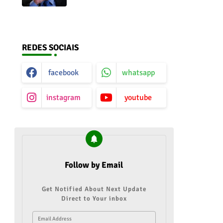
contados em caso de vitória
da direita no Senado
a
REDES SOCIAIS
facebook
whatsapp
instagram
youtube
Follow by Email
Get Notified About Next Update
Direct to Your inbox