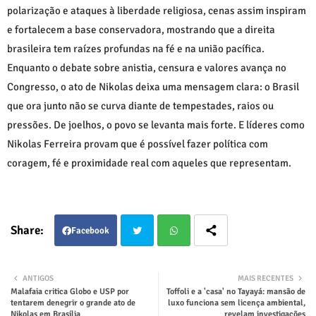
polarização e ataques à liberdade religiosa, cenas assim inspiram
e fortalecem a base conservadora, mostrando que a direita
brasileira tem raízes profundas na fé e na união pacífica.
Enquanto o debate sobre anistia, censura e valores avança no
Congresso, o ato de Nikolas deixa uma mensagem clara: o Brasil
que ora junto não se curva diante de tempestades, raios ou
pressões. De joelhos, o povo se levanta mais forte. E líderes como
Nikolas Ferreira provam que é possível fazer política com
coragem, fé e proximidade real com aqueles que representam.
Facebook
Twit
Wha
ANTIGOS
MAIS RECENTES
Malafaia critica Globo e USP por
Toffoli e a 'casa' no Tayayá: mansão de
ter
tsap
tentarem denegrir o grande ato de
luxo funciona sem licença ambiental,
Nikolas em Brasília
revelam investigações