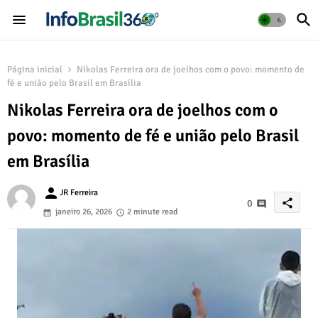
Página inicial
Nikolas Ferreira ora de joelhos com o povo: momento de
fé e união pelo Brasil em Brasília
Nikolas Ferreira ora de joelhos com o
povo: momento de fé e união pelo Brasil
em Brasília
person
JR Ferreira
share
0
janeiro 26, 2026
2 minute read