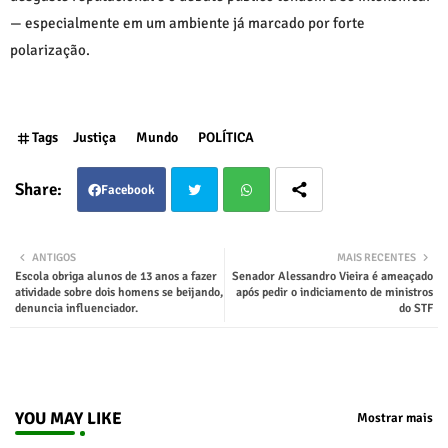
— especialmente em um ambiente já marcado por forte
polarização.
Tags
Justiça
Mundo
POLÍTICA
Facebook
Twit
Wha
ANTIGOS
MAIS RECENTES
Escola obriga alunos de 13 anos a fazer
Senador Alessandro Vieira é ameaçado
ter
tsap
atividade sobre dois homens se beijando,
após pedir o indiciamento de ministros
denuncia influenciador.
do STF
p
YOU MAY LIKE
Mostrar mais