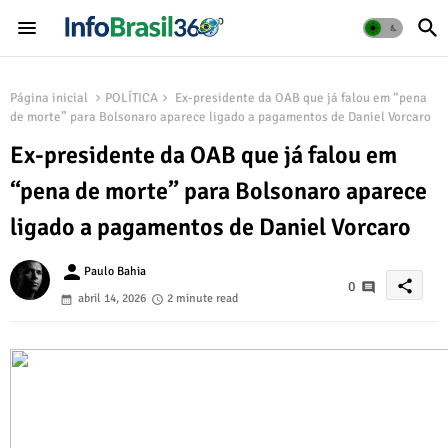
Página inicial
POLÍTICA
Ex-presidente da OAB que já falou em “pena
de morte” para Bolsonaro aparece ligado a pagamentos de Daniel Vorcaro
Ex-presidente da OAB que já falou em
“pena de morte” para Bolsonaro aparece
ligado a pagamentos de Daniel Vorcaro
person
Paulo Bahia
share
0
abril 14, 2026
2 minute read